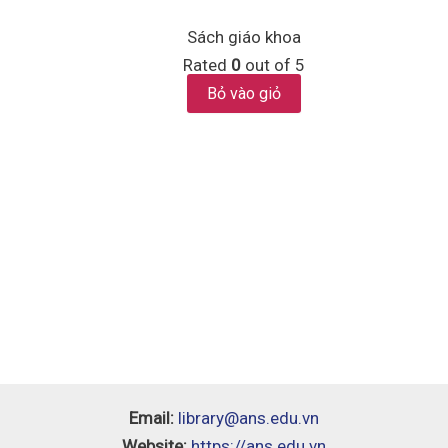
Sách giáo khoa
Rated
0
out of 5
Bỏ vào giỏ
Email:
library@ans.edu.vn
Website:
https://ans.edu.vn