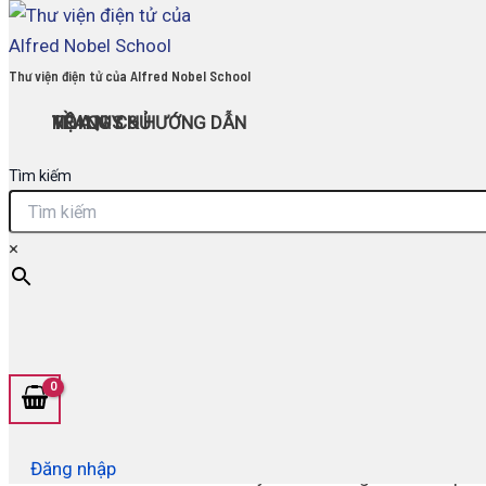
Search
Skip
for:
to
content
Thư viện điện tử của Alfred Nobel School
TRANG CHỦ
NỘI QUY & HƯỚNG DẪN
VỀ A.N.S
Tìm kiếm
Author name: ans02
×
Đăng nhập
It seems we can’t find what you’re looking for. Perhaps 