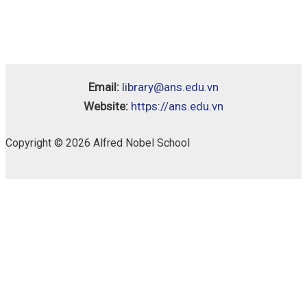
Email:
library@ans.edu.vn
Website:
https://ans.edu.vn
Copyright © 2026 Alfred Nobel School
1000
Availability:
1 in stock
Essential
Vocabulary
Bỏ vào giỏ
For