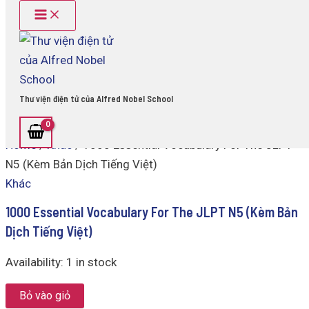
Main
1000
Skip
Menu
Essential
to
Vocabulary
content
For
The
JLPT
N5 (Kèm
Thư viện điện tử của Alfred Nobel School
Bản
Dịch
Tiếng
Home
/
Khác
/ 1000 Essential Vocabulary For The JLPT
Việt)
quantity
N5 (Kèm Bản Dịch Tiếng Việt)
Khác
1000 Essential Vocabulary For The JLPT N5 (Kèm Bản
Dịch Tiếng Việt)
Availability:
1 in stock
Bỏ vào giỏ