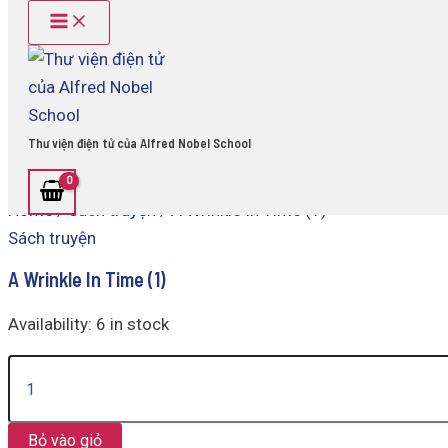
Main
A
Skip
Menu
Wrinkle
to
In
content
Time
(1)
quantity
Thư viện điện tử của Alfred Nobel School
Home
/
Sách truyện
/ A Wrinkle In Time (1)
Sách truyện
A Wrinkle In Time (1)
Availability:
6 in stock
Bỏ vào giỏ