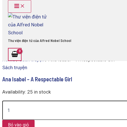
Main
Ana
Skip
Menu
Isabel
to
-
content
A
Respectable
Girl
quantity
Thư viện điện tử của Alfred Nobel School
Home
/
Sách truyện
/ Ana Isabel – A Respectable Girl
Sách truyện
Ana Isabel – A Respectable Girl
Availability:
25 in stock
Bỏ vào giỏ