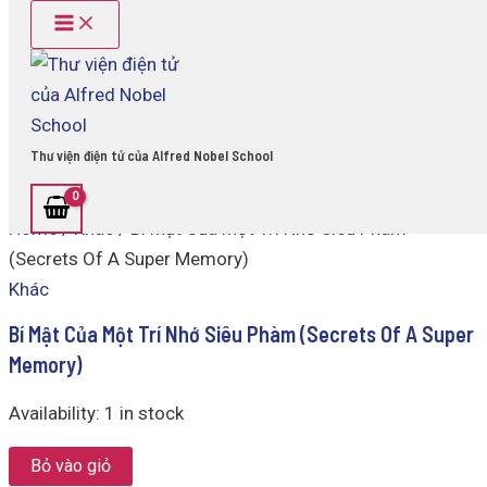
Main
Bí
Skip
Menu
Mật
to
Của
content
Một
Trí
Nhớ
Siêu
Thư viện điện tử của Alfred Nobel School
Phàm
(Secrets
Of
Home
/
Khác
/ Bí Mật Của Một Trí Nhớ Siêu Phàm
A
Super
(Secrets Of A Super Memory)
Memory)
Khác
quantity
Bí Mật Của Một Trí Nhớ Siêu Phàm (Secrets Of A Super
Memory)
Availability:
1 in stock
Bỏ vào giỏ