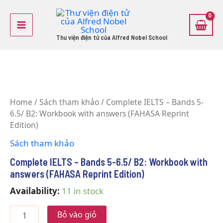
Skip
Main
to
Menu
content
Thư viện điện tử của Alfred Nobel School
Complete
IELTS
Home
/
Sách tham khảo
/ Complete IELTS – Bands 5-
-
6.5/ B2: Workbook with answers (FAHASA Reprint
Bands
5-
Edition)
6.5/
Sách tham khảo
B2:
Workbook
Complete IELTS – Bands 5-6.5/ B2: Workbook with
with
answers (FAHASA Reprint Edition)
answers
(FAHASA
Availability:
11 in stock
Reprint
Edition)
quantity
Bỏ vào giỏ