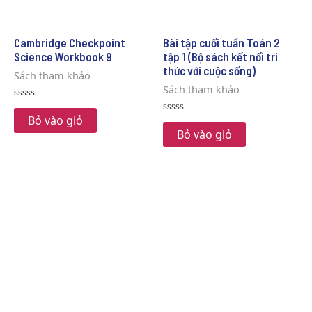
5
5
Cambridge Checkpoint
Bài tập cuối tuần Toán 2
Science Workbook 9
tập 1 (Bộ sách kết nối tri
thức với cuộc sống)
Sách tham khảo
Sách tham khảo
Rated
0
Bỏ vào giỏ
Rated
out
0
Bỏ vào giỏ
of
out
5
of
5