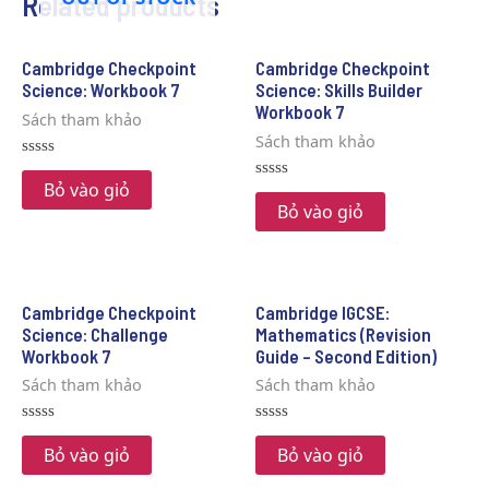
Related products
Cambridge Checkpoint
Cambridge Checkpoint
Science: Workbook 7
Science: Skills Builder
Workbook 7
Sách tham khảo
Sách tham khảo
Rated
0
Bỏ vào giỏ
Rated
out
0
Bỏ vào giỏ
of
out
5
of
5
Cambridge Checkpoint
Cambridge IGCSE:
Science: Challenge
Mathematics (Revision
Workbook 7
Guide – Second Edition)
Sách tham khảo
Sách tham khảo
Rated
Rated
0
0
Bỏ vào giỏ
Bỏ vào giỏ
out
out
of
of