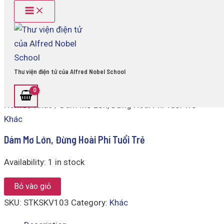
Main
Dám
Skip
Menu
Mơ
to
Lớn,
content
Đừng
Hoài
Phí
Tuổi
Thư viện điện tử của Alfred Nobel School
Trẻ
quantity
Home
/
Khác
/ Dám Mơ Lớn, Đừng Hoài Phí Tuổi Trẻ
Khác
Dám Mơ Lớn, Đừng Hoài Phí Tuổi Trẻ
Availability:
1 in stock
Bỏ vào giỏ
SKU:
STKSKV103
Category:
Khác