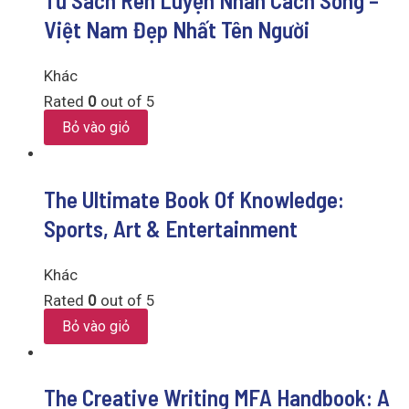
Tủ Sách Rèn Luyện Nhân Cách Sống –
Việt Nam Đẹp Nhất Tên Người
Khác
Rated
0
out of 5
Bỏ vào giỏ
The Ultimate Book Of Knowledge:
Sports, Art & Entertainment
Khác
Rated
0
out of 5
Bỏ vào giỏ
The Creative Writing MFA Handbook: A