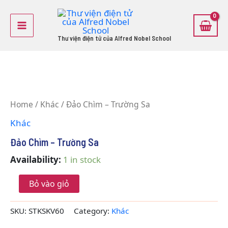
Skip
Main
to
Menu
content
Thư viện điện tử của Alfred Nobel School
Đảo
Chìm
Home
/
Khác
/ Đảo Chìm – Trường Sa
-
Trường
Khác
Sa
quantity
Đảo Chìm – Trường Sa
Availability:
1 in stock
Bỏ vào giỏ
SKU:
STKSKV60
Category:
Khác