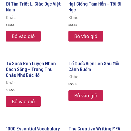
Đi Tìm Triết Lí Giáo Dục Việt
Hạt Giống Tâm Hồn – Tôi Đi
Nam
Học
Khác
Khác
Rated
Rated
0
0
Bỏ vào giỏ
Bỏ vào giỏ
out
out
of
of
5
5
Tủ Sách Rèn Luyện Nhân
Tổ Quốc Hiện Lên Sau Mỗi
Cách Sống – Trung Thu
Cánh Buồm
Cháu Nhớ Bác Hồ
Khác
Khác
Rated
0
Bỏ vào giỏ
Rated
out
0
Bỏ vào giỏ
of
out
5
of
5
1000 Essential Vocabulary
The Creative Writing MFA