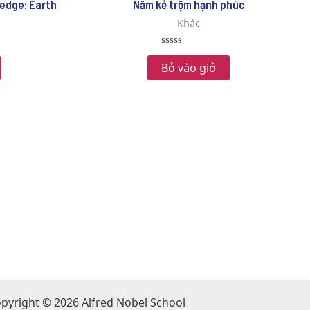
edge: Earth
Năm kẻ trộm hạnh phúc
Khác
Rated
0
Bỏ vào giỏ
out
of
5
pyright © 2026 Alfred Nobel School