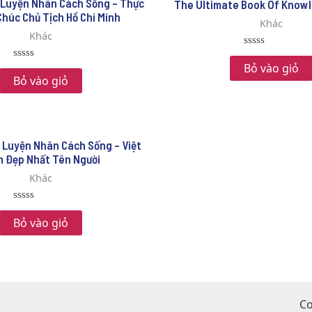
 Luyện Nhân Cách Sống – Thực
The Ultimate Book Of Knowl
Chúc Chủ Tịch Hồ Chí Minh
Khác
Khác
Rated
0
Bỏ vào giỏ
Rated
out
0
Bỏ vào giỏ
of
out
5
of
5
 Luyện Nhân Cách Sống – Việt
 Đẹp Nhất Tên Người
Khác
Rated
0
Bỏ vào giỏ
out
of
5
Co