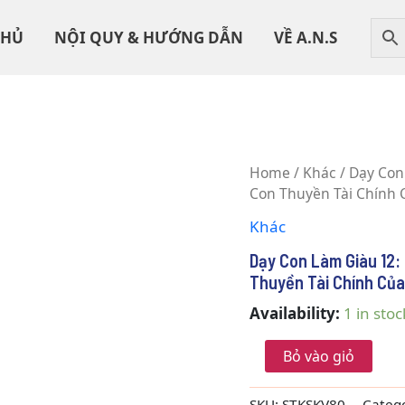
CHỦ
NỘI QUY & HƯỚNG DẪN
VỀ A.N.S
Dạy
Home
/
Khác
/ Dạy Con
Con
Con Thuyền Tài Chính 
Làm
Khác
Giàu
12:
Dạy Con Làm Giàu 12: 
Lời
Tiên
Thuyền Tài Chính Của
Tri
Availability:
1 in stoc
Của
Người
Cha
Bỏ vào giỏ
Giàu
-
SKU:
STKSKV80
Categ