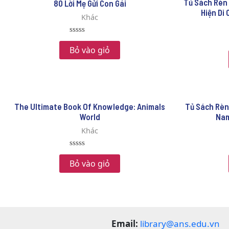
Tủ Sách Rèn
80 Lời Mẹ Gửi Con Gái
Hiện Di 
Khác
Rated
0
Bỏ vào giỏ
out
of
5
The Ultimate Book Of Knowledge: Animals
Tủ Sách Rèn
World
Nam
Khác
Rated
0
Bỏ vào giỏ
out
of
5
Email:
library@ans.edu.vn