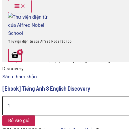
Main
[Ebook]
Skip
Menu
Tiếng
to
Anh
content
8
English
Discovery
quantity
Thư viện điện tử của Alfred Nobel School
Home
/
Sách tham khảo
/ [Ebook] Tiếng Anh 8 English
Discovery
Sách tham khảo
[Ebook] Tiếng Anh 8 English Discovery
Bỏ vào giỏ