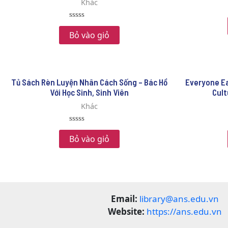
Khác
Rated
0
Bỏ vào giỏ
out
of
5
Tủ Sách Rèn Luyện Nhân Cách Sống – Bác Hồ
Everyone E
Với Học Sinh, Sinh Viên
Cult
Khác
Rated
0
Bỏ vào giỏ
out
of
5
Email:
library@ans.edu.vn
Website:
https://ans.edu.vn