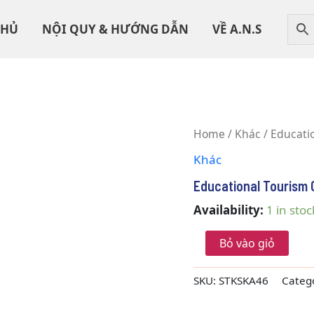
CHỦ
NỘI QUY & HƯỚNG DẪN
VỀ A.N.S
Educational
Home
/
Khác
/ Educati
Tourism
Khác
Guide
-
Educational Tourism 
Singapore
quantity
Availability:
1 in stoc
Bỏ vào giỏ
SKU:
STKSKA46
Categ