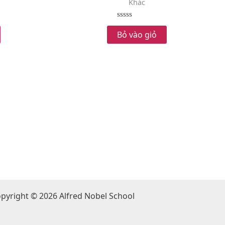
Khác
Rated
0
Bỏ vào giỏ
out
of
5
pyright © 2026 Alfred Nobel School