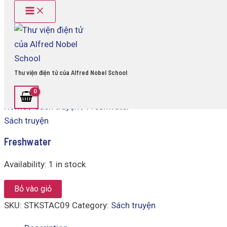
Main
Freshwater
Skip
Menu
quantity
to
content
Thư viện điện tử của Alfred Nobel School
Home
/
Sách truyện
/ Freshwater
Sách truyện
Freshwater
Availability:
1 in stock
Bỏ vào giỏ
SKU:
STKSTAC09
Category:
Sách truyện