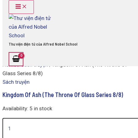
Main
Kingdom
Skip
Menu
Of
to
Ash
content
(The
Throne
Of
Glass
Thư viện điện tử của Alfred Nobel School
Series
8/8)
quantity
Home
/
Sách truyện
/ Kingdom Of Ash (The Throne Of
Glass Series 8/8)
Sách truyện
Kingdom Of Ash (The Throne Of Glass Series 8/8)
Availability:
5 in stock