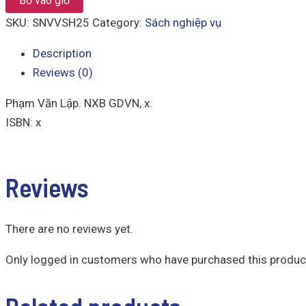
Bỏ vào giỏ
Sinh
Học
SKU:
SNVVSH25
Category:
Sách nghiệp vụ
12
quantity
Description
Reviews (0)
Phạm Văn Lập. NXB GDVN, x.
ISBN: x
Reviews
There are no reviews yet.
Only logged in customers who have purchased this product