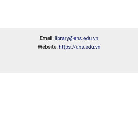
Email:
library@ans.edu.vn
Website:
https://ans.edu.vn
 Dưỡng Giáo Viên Sử Dụng Sách Giáo Khoa Môn Sinh Học 12