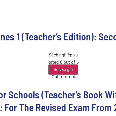
nes 1 (Teacher’s Edition): Sec
Sách nghiệp vụ
Rated
0
out of 5
Bỏ vào giỏ
Out of stock
or Schools (Teacher’s Book W
: For The Revised Exam From 