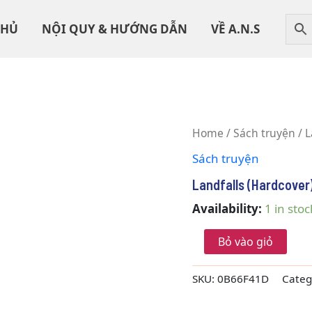
CHỦ
NỘI QUY & HƯỚNG DẪN
VỀ A.N.S
Landfalls
Home
/
Sách truyện
/ L
(Hardcover)
Sách truyện
quantity
Landfalls (Hardcover
Availability:
1 in stoc
Bỏ vào giỏ
SKU:
0B66F41D
Categ