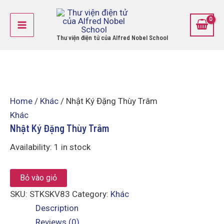
Nhật
Skip
Main
Ký
to
Đặng
Menu
content
Thùy
Thư viện điện tử của Alfred Nobel School
Trâm
quantity
Home
/
Khác
/ Nhật Ký Đặng Thùy Trâm
Khác
Nhật Ký Đặng Thùy Trâm
Availability:
1 in stock
Bỏ vào giỏ
SKU:
STKSKV83
Category:
Khác
Description
Reviews (0)