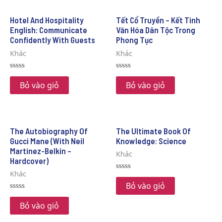
Hotel And Hospitality
Tết Cổ Truyền – Kết Tinh
English: Communicate
Văn Hóa Dân Tộc Trong
Confidently With Guests
Phong Tục
Khác
Khác
Rated
Rated
0
0
Bỏ vào giỏ
Bỏ vào giỏ
out
out
of
of
5
5
The Autobiography Of
The Ultimate Book Of
Gucci Mane (With Neil
Knowledge: Science
Martinez-Belkin –
Khác
Hardcover)
Khác
Rated
0
Bỏ vào giỏ
out
Rated
of
0
Bỏ vào giỏ
5
out
of