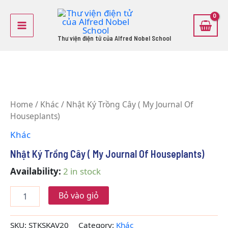
Skip
Main
to
Menu
content
Thư viện điện tử của Alfred Nobel School
Nhật
Ký
Home
/
Khác
/ Nhật Ký Trồng Cây ( My Journal Of
Trồng
Houseplants)
Cây
(
Khác
My
Journal
Nhật Ký Trồng Cây ( My Journal Of Houseplants)
Of
Houseplants)
Availability:
2 in stock
quantity
Bỏ vào giỏ
SKU:
STKSKAV20
Category:
Khác