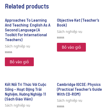
Related products
Approaches To Learning
Objective Ket (Teacher’s
And Teaching: English As A
Book)
Second Language (A
Sách nghiệp vụ
Toolkit For International
Teachers)
Rated
Sách nghiệp vụ
0
Bỏ vào giỏ
out
of
5
Rated
0
Bỏ vào giỏ
out
of
5
Kết Nối Tri Thức Với Cuộc
Cambridge IGCSE: Physics
Sống – Hoạt Động Trải
(Practical Teacher’s Guide
Nghiệm, Hướng Nghiệp 11
With CD-ROM)
(Sách Giáo Viên)
Sách nghiệp vụ
Sách nghiệp vụ