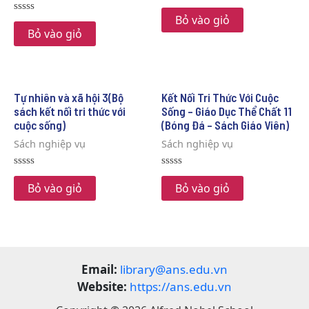
Rated
0
Bỏ vào giỏ
Rated
out
0
Bỏ vào giỏ
of
out
5
of
5
Tự nhiên và xã hội 3(Bộ
Kết Nối Tri Thức Với Cuộc
sách kết nối tri thức với
Sống – Giáo Dục Thể Chất 11
cuộc sống)
(Bóng Đá – Sách Giáo Viên)
Sách nghiệp vụ
Sách nghiệp vụ
Rated
Rated
0
0
Bỏ vào giỏ
Bỏ vào giỏ
out
out
of
of
5
5
Email:
library@ans.edu.vn
Website:
https://ans.edu.vn