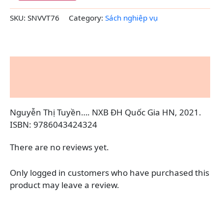
Chương
Trình
SKU:
SNVVT76
Category:
Sách nghiệp vụ
SGK
Mới)
quantity
Description
Reviews (0)
Nguyễn Thị Tuyền…. NXB ĐH Quốc Gia HN, 2021.
ISBN: 9786043424324
There are no reviews yet.
Only logged in customers who have purchased this
product may leave a review.