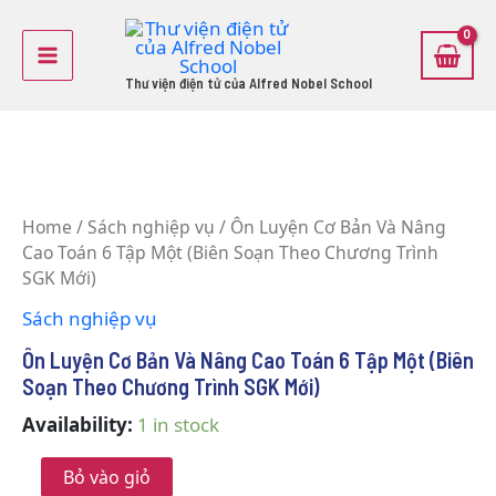
Skip
Main
to
Menu
content
Thư viện điện tử của Alfred Nobel School
Ôn
Luyện
Home
/
Sách nghiệp vụ
/ Ôn Luyện Cơ Bản Và Nâng
Cơ
Cao Toán 6 Tập Một (Biên Soạn Theo Chương Trình
Bản
Và
SGK Mới)
Nâng
Sách nghiệp vụ
Cao
Toán
Ôn Luyện Cơ Bản Và Nâng Cao Toán 6 Tập Một (Biên
6
Soạn Theo Chương Trình SGK Mới)
Tập
Một
Availability:
1 in stock
(Biên
Soạn
Theo
Bỏ vào giỏ