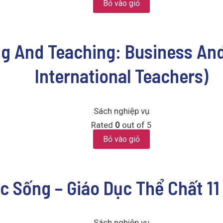
Bỏ vào giỏ
g And Teaching: Business And
International Teachers)
Sách nghiệp vụ
Rated
0
out of 5
Bỏ vào giỏ
ộc Sống – Giáo Dục Thể Chất 11
Sách nghiệp vụ