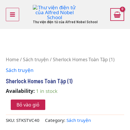
Skip
Main
to
Menu
content
Thư viện điện tử của Alfred Nobel School
Sherlock
Homes
Home
/
Sách truyện
/ Sherlock Homes Toàn Tập (1)
Toàn
Tập
Sách truyện
(1)
quantity
Sherlock Homes Toàn Tập (1)
Availability:
1 in stock
Bỏ vào giỏ
SKU:
STKSTVC40
Category:
Sách truyện