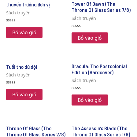
Tower Of Dawn (The
thuyền trưởng đơn vị
Throne Of Glass Series 7/8)
Sách truyện
Sách truyện
Rated
0
Bỏ vào giỏ
Rated
out
0
Bỏ vào giỏ
of
out
5
of
5
Dracula: The Postcolonial
Tuổi thơ dữ dội
Edition (Hardcover)
Sách truyện
Sách truyện
Rated
0
Bỏ vào giỏ
Rated
out
0
Bỏ vào giỏ
of
out
5
of
5
Throne Of Glass (The
The Assassin’s Blade (The
Throne Of Glass Series 2/8)
Throne Of Glass Series 1/8)