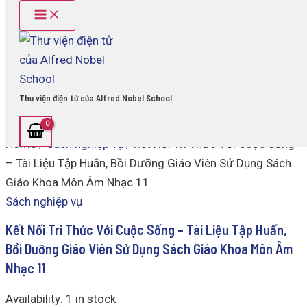
Main
Kết
Skip
Menu
Nối
to
Tri
content
Thức
Với
Cuộc
Sống
Thư viện điện tử của Alfred Nobel School
-
Tài
Liệu
Home
/
Sách nghiệp vụ
/ Kết Nối Tri Thức Với Cuộc Sống
Tập
Huấn,
– Tài Liệu Tập Huấn, Bồi Dưỡng Giáo Viên Sử Dụng Sách
Bồi
Giáo Khoa Môn Âm Nhạc 11
Dưỡng
Giáo
Sách nghiệp vụ
Viên
Sử
Kết Nối Tri Thức Với Cuộc Sống – Tài Liệu Tập Huấn,
Dụng
Bồi Dưỡng Giáo Viên Sử Dụng Sách Giáo Khoa Môn Âm
Sách
Nhạc 11
Giáo
Khoa
Môn
Availability:
1 in stock