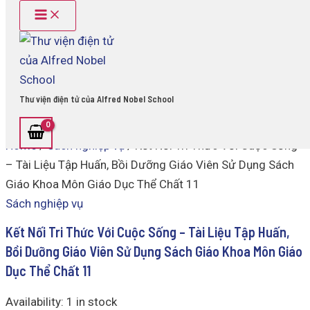
Main
Kết
Skip
Menu
Nối
to
Tri
content
Thức
Với
Cuộc
Sống
Thư viện điện tử của Alfred Nobel School
-
Tài
Liệu
Home
/
Sách nghiệp vụ
/ Kết Nối Tri Thức Với Cuộc Sống
Tập
Huấn,
– Tài Liệu Tập Huấn, Bồi Dưỡng Giáo Viên Sử Dụng Sách
Bồi
Giáo Khoa Môn Giáo Dục Thể Chất 11
Dưỡng
Giáo
Sách nghiệp vụ
Viên
Sử
Kết Nối Tri Thức Với Cuộc Sống – Tài Liệu Tập Huấn,
Dụng
Bồi Dưỡng Giáo Viên Sử Dụng Sách Giáo Khoa Môn Giáo
Sách
Dục Thể Chất 11
Giáo
Khoa
Môn
Availability:
1 in stock