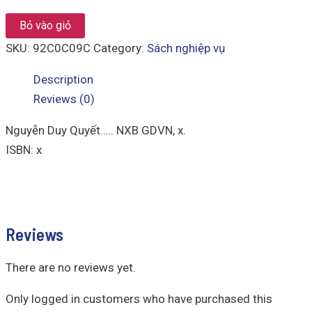
Giáo
Dục
Bỏ vào giỏ
Thể
Chất
SKU:
92C0C09C
Category:
Sách nghiệp vụ
11
quantity
Description
Reviews (0)
Nguyễn Duy Quyết….. NXB GDVN, x.
ISBN: x
Reviews
There are no reviews yet.
Only logged in customers who have purchased this