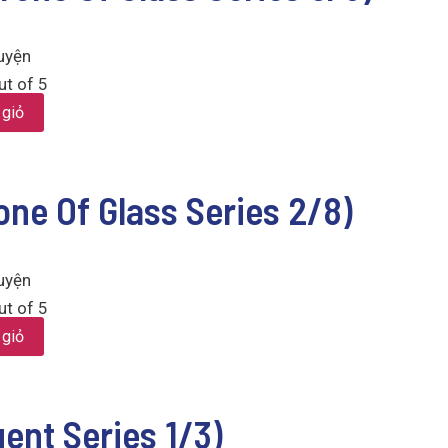
uyện
t of 5
 giỏ
one Of Glass Series 2/8)
uyện
t of 5
 giỏ
gent Series 1/3)