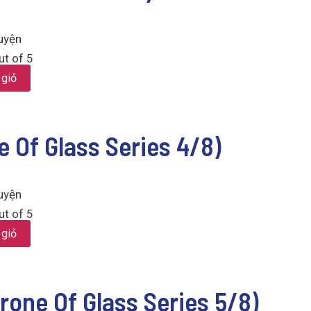
uyện
t of 5
 giỏ
e Of Glass Series 4/8)
uyện
t of 5
 giỏ
one Of Glass Series 5/8)