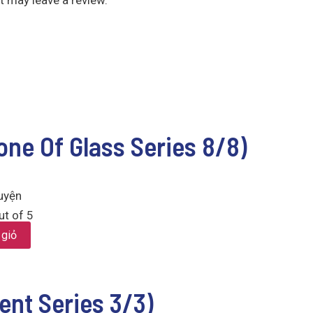
ne Of Glass Series 8/8)
uyện
t of 5
 giỏ
gent Series 3/3)