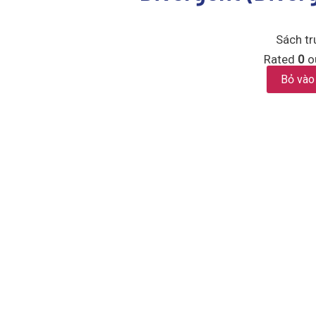
Sách tr
Rated
0
ou
Bỏ vào