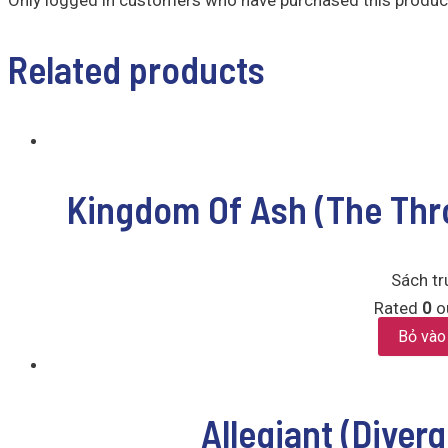
Related products
Kingdom Of Ash (The Thro
Sách tr
Rated
0
ou
Bỏ vào
Allegiant (Diver