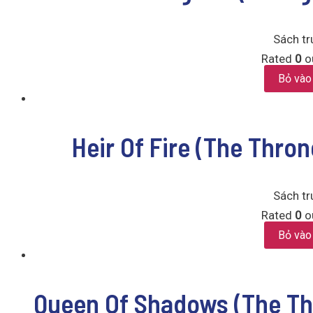
Sách tr
Rated
0
ou
Bỏ vào
Heir Of Fire (The Thron
Sách tr
Rated
0
ou
Bỏ vào
Queen Of Shadows (The Thr