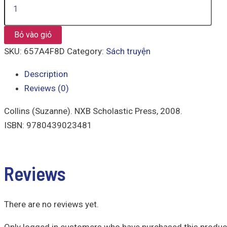
Bỏ vào giỏ
SKU:
657A4F8D
Category:
Sách truyện
Description
Reviews (0)
Collins (Suzanne). NXB Scholastic Press, 2008.
ISBN: 9780439023481
Reviews
There are no reviews yet.
Only logged in customers who have purchased this product