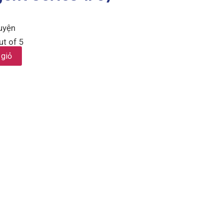
uyện
t of 5
 giỏ