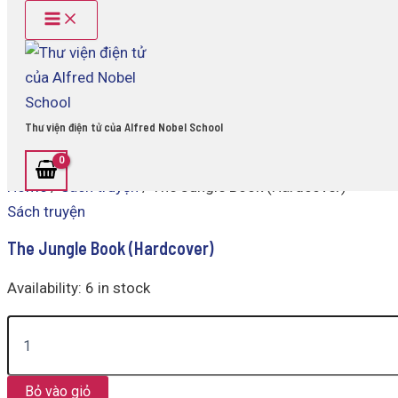
Main
The
Skip
Menu
Jungle
to
Book
content
(Hardcover)
quantity
Thư viện điện tử của Alfred Nobel School
Home
/
Sách truyện
/ The Jungle Book (Hardcover)
Sách truyện
The Jungle Book (Hardcover)
Availability:
6 in stock
Bỏ vào giỏ