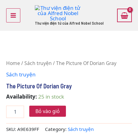
Skip
Main
to
Menu
content
Thư viện điện tử của Alfred Nobel School
The
Picture
Home
/
Sách truyện
/ The Picture Of Dorian Gray
Of
Dorian
Sách truyện
Gray
quantity
The Picture Of Dorian Gray
Availability:
25 in stock
Bỏ vào giỏ
SKU:
A9E639FF
Category:
Sách truyện