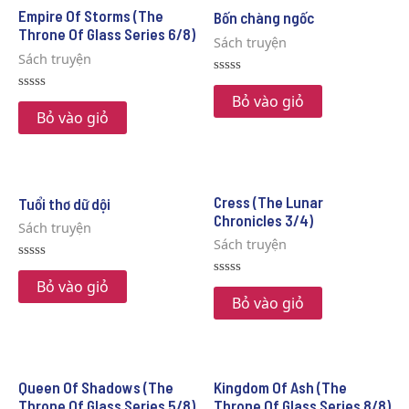
Empire Of Storms (The
Bốn chàng ngốc
Throne Of Glass Series 6/8)
Sách truyện
Sách truyện
Rated
0
Bỏ vào giỏ
Rated
out
0
Bỏ vào giỏ
of
out
5
of
5
Cress (The Lunar
Tuổi thơ dữ dội
Chronicles 3/4)
Sách truyện
Sách truyện
Rated
0
Bỏ vào giỏ
Rated
out
0
Bỏ vào giỏ
of
out
5
of
5
Queen Of Shadows (The
Kingdom Of Ash (The
Throne Of Glass Series 5/8)
Throne Of Glass Series 8/8)