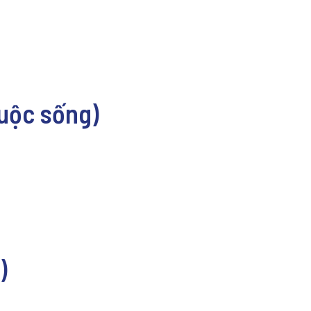
cuộc sống)
)