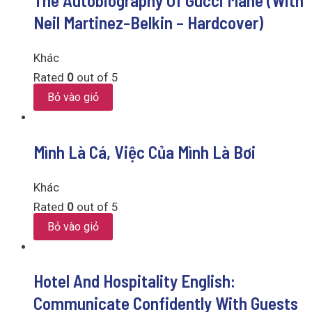
The Autobiography Of Gucci Mane (With
Neil Martinez-Belkin – Hardcover)
Khác
Rated
0
out of 5
Bỏ vào giỏ
Mình Là Cá, Việc Của Mình Là Bơi
Khác
Rated
0
out of 5
Bỏ vào giỏ
Hotel And Hospitality English:
Communicate Confidently With Guests