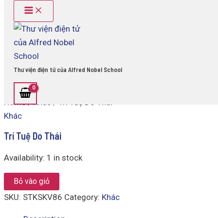
Main
Trí
Skip
Menu
Tuệ
to
Do
content
Thái
quantity
Thư viện điện tử của Alfred Nobel School
Home
/
Khác
/ Trí Tuệ Do Thái
Khác
Trí Tuệ Do Thái
Availability:
1 in stock
Bỏ vào giỏ
SKU:
STKSKV86
Category:
Khác