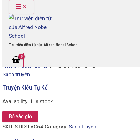
Main
Truyện
Skip
Menu
Kiều
to
Tự
content
Kể
quantity
Thư viện điện tử của Alfred Nobel School
Home
/
Sách truyện
/ Truyện Kiều Tự Kể
Sách truyện
Truyện Kiều Tự Kể
Availability:
1 in stock
Bỏ vào giỏ
SKU:
STKSTVC64
Category:
Sách truyện