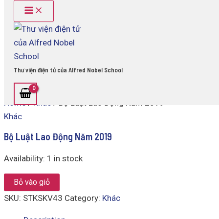
Main
Bộ
Skip
Menu
Luật
to
Lao
content
Động
Năm
2019
quantity
Thư viện điện tử của Alfred Nobel School
Home
/
Khác
/ Bộ Luật Lao Động Năm 2019
Khác
Bộ Luật Lao Động Năm 2019
Availability:
1 in stock
Bỏ vào giỏ
SKU:
STKSKV43
Category:
Khác