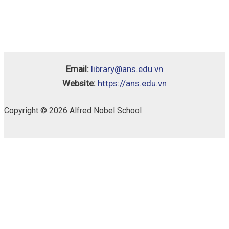
Email:
library@ans.edu.vn
Website:
https://ans.edu.vn
Copyright © 2026 Alfred Nobel School
Bộ
Availability:
1 in stock
Luật
Lao
Bỏ vào giỏ
Động