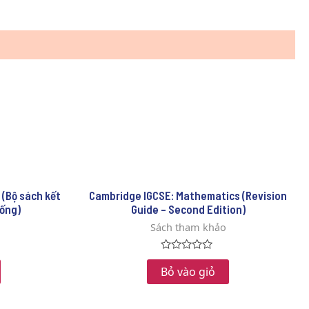
 (Bộ sách kết
Cambridge IGCSE: Mathematics (Revision
sống)
Guide – Second Edition)
Sách tham khảo
Rated
0
Bỏ vào giỏ
out
of
5