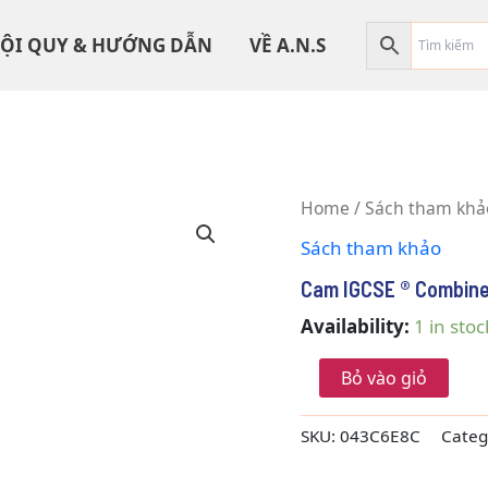
ỘI QUY & HƯỚNG DẪN
VỀ A.N.S
Cam
Home
/
Sách tham khả
IGCSE
Sách tham khảo
®
Combined
Cam IGCSE ® Combine
and
Co-
Availability:
1 in stoc
ordinated
Sci
Bỏ vào giỏ
quantity
SKU:
043C6E8C
Categ