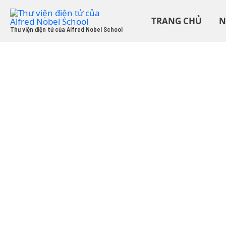
Skip
to
TRANG CHỦ
N
content
Thư viện điện tử của Alfred Nobel School