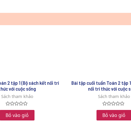
án 2 tập 1 (Bộ sách kết nối tri
Bài tập cuối tuần Toán 2 tập 1
thức với cuộc sống
nối tri thức với cuộc 
Sách tham khảo
Sách tham khảo
Rated
Rated
0
0
Bỏ vào giỏ
Bỏ vào giỏ
out
out
of
of
5
5