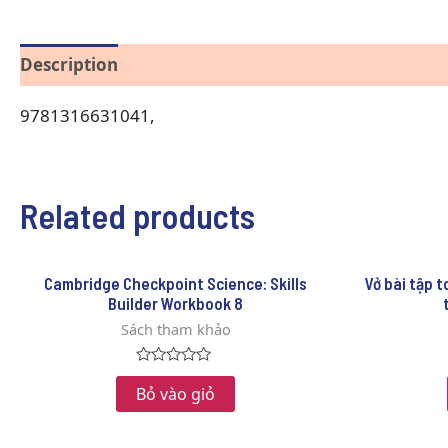
Description
Reviews (0)
9781316631041,
Related products
Cambridge Checkpoint Science: Skills
Vở bài tập to
Builder Workbook 8
Sách tham khảo
Rated
0
Bỏ vào giỏ
out
of
5