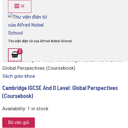
Main
Cambridge
Skip
Menu
IGCSE
to
And
content
O
Level:
Global
Perspectives
Thư viện điện tử của Alfred Nobel School
(Coursebook)
quantity
Home
/
Sách giáo khoa
/ Cambridge IGCSE And O Level:
Global Perspectives (Coursebook)
Sách giáo khoa
Cambridge IGCSE And O Level: Global Perspectives
(Coursebook)
Availability:
1 in stock
Bỏ vào giỏ