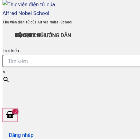
Skip
to
content
Thư viện điện tử của Alfred Nobel School
TRANG CHỦ
NỘI QUY & HƯỚNG DẪN
VỀ A.N.S
Home
/ Sách giáo khoa
Tìm kiếm
Sách giáo khoa
×
Showing 1–60 of 450 results
[Eboo
Đăng nhập