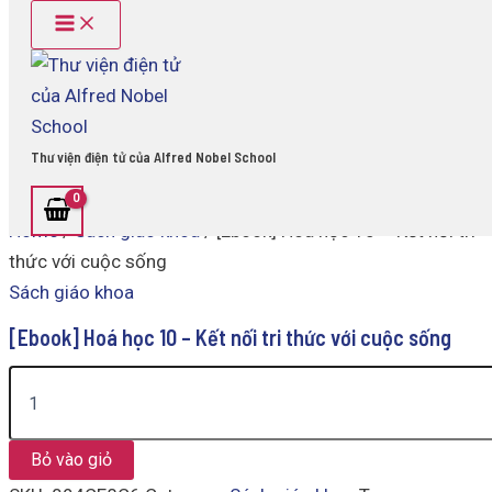
Main
[Ebook]
Skip
Menu
Hoá
to
học
content
10
-
Kết
nối
Thư viện điện tử của Alfred Nobel School
tri
thức
với
Home
/
Sách giáo khoa
/ [Ebook] Hoá học 10 – Kết nối tri
cuộc
sống
thức với cuộc sống
quantity
Sách giáo khoa
[Ebook] Hoá học 10 – Kết nối tri thức với cuộc sống
Bỏ vào giỏ