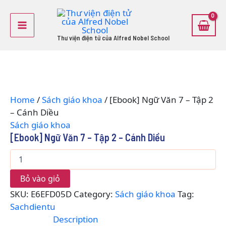
[Ebook]
Skip
Main
Ngữ
to
Văn
content
Menu
7
Thư viện điện tử của Alfred Nobel School
-
Tập
2
-
Cánh
Diều
Home
/
Sách giáo khoa
/ [Ebook] Ngữ Văn 7 – Tập 2
quantity
– Cánh Diều
Sách giáo khoa
[Ebook] Ngữ Văn 7 – Tập 2 – Cánh Diều
Bỏ vào giỏ
SKU:
E6EFD05D
Category:
Sách giáo khoa
Tag:
Sachdientu
Description