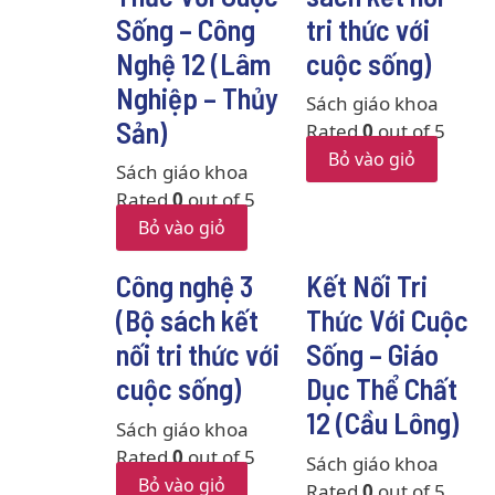
Sống – Công
tri thức với
Nghệ 12 (Lâm
cuộc sống)
Nghiệp – Thủy
Sách giáo khoa
Sản)
Rated
0
out of 5
Bỏ vào giỏ
Sách giáo khoa
Rated
0
out of 5
Bỏ vào giỏ
Công nghệ 3
Kết Nối Tri
(Bộ sách kết
Thức Với Cuộc
nối tri thức với
Sống – Giáo
cuộc sống)
Dục Thể Chất
12 (Cầu Lông)
Sách giáo khoa
Rated
0
out of 5
Sách giáo khoa
Bỏ vào giỏ
Rated
0
out of 5