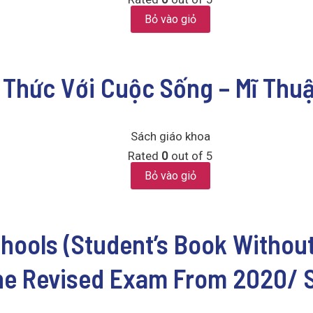
Bỏ vào giỏ
i Thức Với Cuộc Sống – Mĩ Thuậ
Sách giáo khoa
Rated
0
out of 5
Bỏ vào giỏ
hools (Student’s Book Without
The Revised Exam From 2020/ 