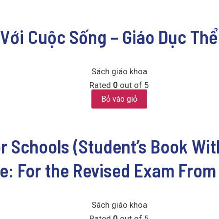
 Với Cuộc Sống – Giáo Dục Thể
Sách giáo khoa
Rated
0
out of 5
Bỏ vào giỏ
r Schools (Student’s Book Wit
ce: For the Revised Exam From
Sách giáo khoa
Rated
0
out of 5