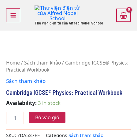
Skip
Main
to
Menu
content
Thư viện điện tử của Alfred Nobel School
Cambridge
IGCSE®
Home
/
Sách tham khảo
/ Cambridge IGCSE® Physics:
Physics:
Practical Workbook
Practical
Workbook
Sách tham khảo
quantity
Cambridge IGCSE® Physics: Practical Workbook
Availability:
3 in stock
Bỏ vào giỏ
SKU:
7DA537EE
Category:
Sách tham khảo