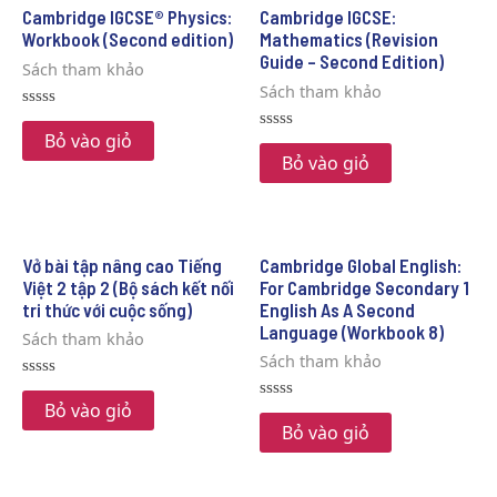
Cambridge IGCSE® Physics:
Cambridge IGCSE:
Workbook (Second edition)
Mathematics (Revision
Guide – Second Edition)
Sách tham khảo
Sách tham khảo
Rated
0
Bỏ vào giỏ
Rated
out
0
Bỏ vào giỏ
of
out
5
of
5
Vở bài tập nâng cao Tiếng
Cambridge Global English:
Việt 2 tập 2 (Bộ sách kết nối
For Cambridge Secondary 1
tri thức với cuộc sống)
English As A Second
Language (Workbook 8)
Sách tham khảo
Sách tham khảo
Rated
0
Bỏ vào giỏ
Rated
out
0
Bỏ vào giỏ
of
out
5
of
5