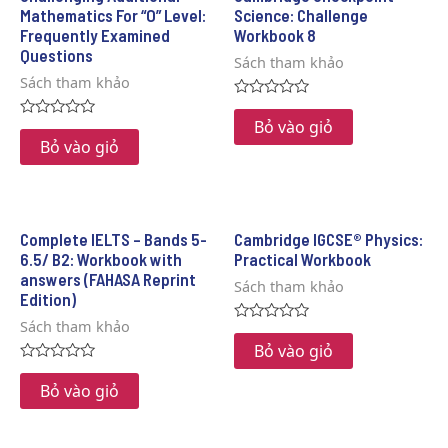
Mathematics For “O” Level:
Science: Challenge
Frequently Examined
Workbook 8
Questions
Sách tham khảo
Sách tham khảo
Rated
0
Bỏ vào giỏ
Rated
out
0
Bỏ vào giỏ
of
out
5
of
5
Complete IELTS – Bands 5-
Cambridge IGCSE® Physics:
6.5/ B2: Workbook with
Practical Workbook
answers (FAHASA Reprint
Sách tham khảo
Edition)
Sách tham khảo
Rated
0
Bỏ vào giỏ
out
Rated
of
0
Bỏ vào giỏ
5
out
of
5