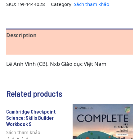
cuộc
SKU:
19F4444028
Category:
Sách tham khảo
sống
quantity
Description
Reviews (0)
Lê Anh Vinh (CB). Nxb Giáo dục Việt Nam
Related products
Cambridge Checkpoint
Science: Skills Builder
Workbook 9
Sách tham khảo