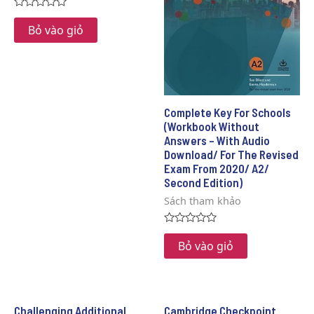
Rated
0
Bỏ vào giỏ
out
of
5
Complete Key For Schools
(Workbook Without
Answers – With Audio
Download/ For The Revised
Exam From 2020/ A2/
Second Edition)
Sách tham khảo
Rated
0
Bỏ vào giỏ
out
of
5
Challenging Additional
Cambridge Checkpoint