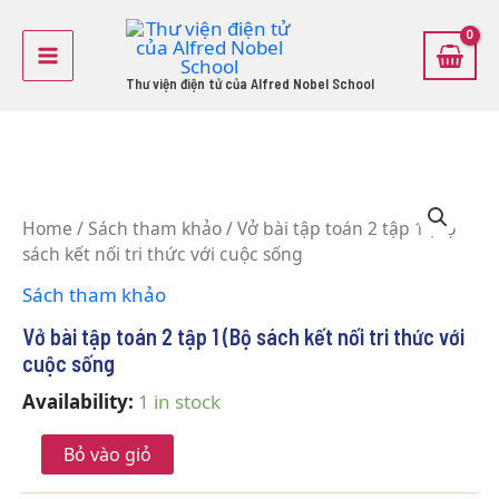
Skip
Main
to
Menu
content
Thư viện điện tử của Alfred Nobel School
Vở
bài
Home
/
Sách tham khảo
/ Vở bài tập toán 2 tập 1 (Bộ
tập
sách kết nối tri thức với cuộc sống
toán
2
Sách tham khảo
tập
1
Vở bài tập toán 2 tập 1 (Bộ sách kết nối tri thức với
(Bộ
cuộc sống
sách
kết
Availability:
1 in stock
nối
tri
Bỏ vào giỏ
thức
với