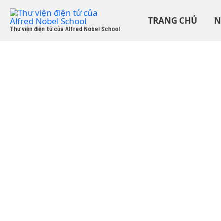
Skip
to
TRANG CHỦ
N
content
Thư viện điện tử của Alfred Nobel School