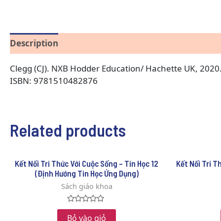
Description
Reviews (0)
Clegg (CJ). NXB Hodder Education/ Hachette UK, 2020
ISBN: 9781510482876
Related products
Kết Nối Tri Thức Với Cuộc Sống – Tin Học 12
Kết Nối Tri T
(Định Hướng Tin Học Ứng Dụng)
Sách giáo khoa
Rated
0
Bỏ vào giỏ