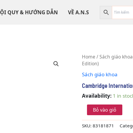
ỘI QUY & HƯỚNG DẪN
VỀ A.N.S
Cambridge
Home
/
Sách giáo khoa
International
Edition)
AS
Sách giáo khoa
&
A
Cambridge Internation
Level:
Biology
Availability:
1 in stoc
(Second
Edition)
Bỏ vào giỏ
quantity
SKU:
83181871
Categ