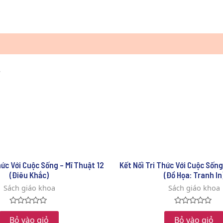
.
hức Với Cuộc Sống – Mĩ Thuật 12
Kết Nối Tri Thức Với Cuộc Sống
(Điêu Khắc)
(Đồ Họa: Tranh In
Sách giáo khoa
Sách giáo khoa
Rated
Rated
0
0
Bỏ vào giỏ
Bỏ vào giỏ