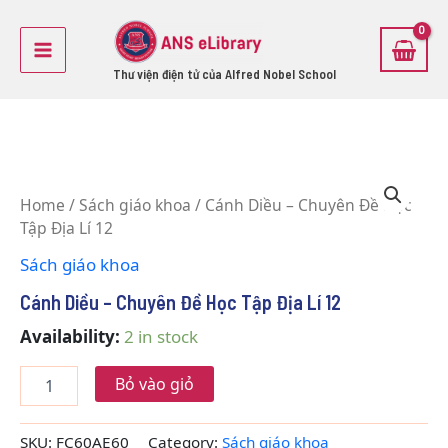
Skip
Main
to
Menu
content
Thư viện điện tử của Alfred Nobel School
Cánh
Diều
Home
/
Sách giáo khoa
/ Cánh Diều – Chuyên Đề Học
-
Tập Địa Lí 12
Chuyên
Đề
Sách giáo khoa
Học
Tập
Cánh Diều – Chuyên Đề Học Tập Địa Lí 12
Địa
Lí
Availability:
2 in stock
12
quantity
Bỏ vào giỏ
SKU:
FC60AE60
Category:
Sách giáo khoa