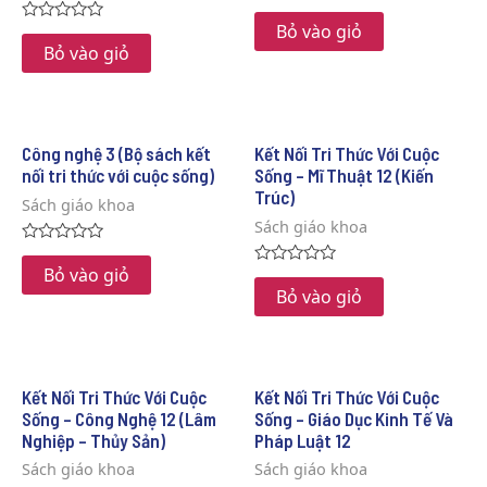
Rated
0
Bỏ vào giỏ
Rated
out
0
Bỏ vào giỏ
of
out
5
of
5
Công nghệ 3 (Bộ sách kết
Kết Nối Tri Thức Với Cuộc
nối tri thức với cuộc sống)
Sống – Mĩ Thuật 12 (Kiến
Trúc)
Sách giáo khoa
Sách giáo khoa
Rated
0
Bỏ vào giỏ
Rated
out
0
Bỏ vào giỏ
of
out
5
of
5
Kết Nối Tri Thức Với Cuộc
Kết Nối Tri Thức Với Cuộc
Sống – Công Nghệ 12 (Lâm
Sống – Giáo Dục Kinh Tế Và
Nghiệp – Thủy Sản)
Pháp Luật 12
Sách giáo khoa
Sách giáo khoa