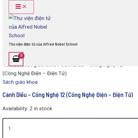
Main
Cánh
Skip
Menu
Diều
to
-
content
Công
Nghệ
12
(Công
Thư viện điện tử của Alfred Nobel School
Nghệ
Điện
-
Home
/
Sách giáo khoa
/ Cánh Diều – Công Nghệ 12
Điện
Tử)
(Công Nghệ Điện – Điện Tử)
quantity
Sách giáo khoa
Cánh Diều – Công Nghệ 12 (Công Nghệ Điện – Điện Tử)
Availability:
2 in stock