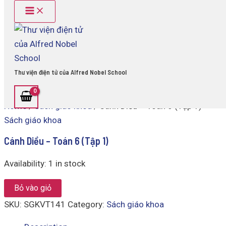
Main
Cánh
Skip
Menu
Diều
to
-
content
Toán
6
(Tập
1)
Thư viện điện tử của Alfred Nobel School
quantity
Home
/
Sách giáo khoa
/ Cánh Diều – Toán 6 (Tập 1)
Sách giáo khoa
Cánh Diều – Toán 6 (Tập 1)
Availability:
1 in stock
Bỏ vào giỏ
SKU:
SGKVT141
Category:
Sách giáo khoa