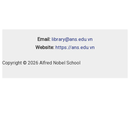
Email:
library@ans.edu.vn
Website:
https://ans.edu.vn
Copyright © 2026 Alfred Nobel School
Cánh
Availability:
1 in stock
Diều
-
Bỏ vào giỏ
Toán