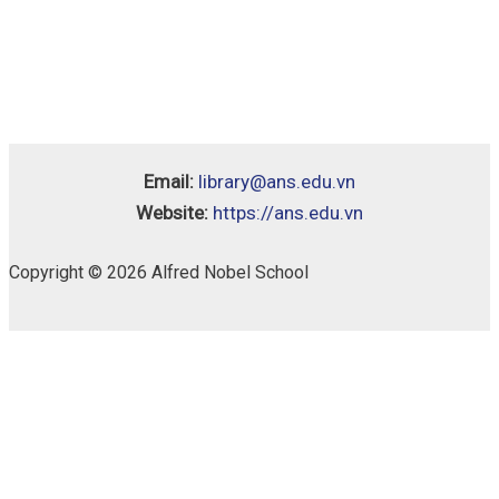
Email:
library@ans.edu.vn
Website:
https://ans.edu.vn
Copyright © 2026 Alfred Nobel School
Chân
Availability:
1 in stock
Trời