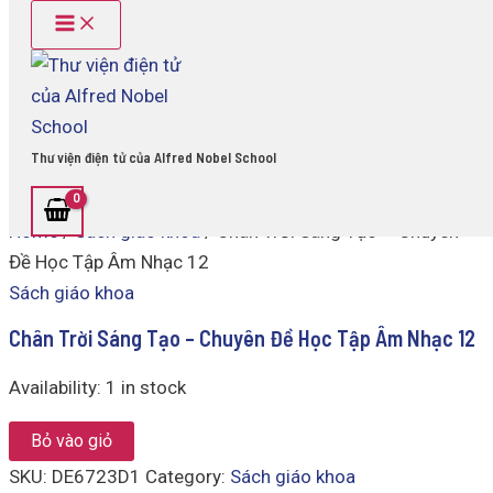
Main
Chân
Skip
Menu
Trời
to
Sáng
content
Tạo
-
Chuyên
Đề
Thư viện điện tử của Alfred Nobel School
Học
Tập
Âm
Home
/
Sách giáo khoa
/ Chân Trời Sáng Tạo – Chuyên
Nhạc
12
Đề Học Tập Âm Nhạc 12
quantity
Sách giáo khoa
Chân Trời Sáng Tạo – Chuyên Đề Học Tập Âm Nhạc 12
Availability:
1 in stock
Bỏ vào giỏ
SKU:
DE6723D1
Category:
Sách giáo khoa