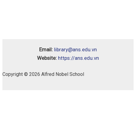
Email:
library@ans.edu.vn
Website:
https://ans.edu.vn
Copyright © 2026 Alfred Nobel School
Chân
Availability:
1 in stock
Trời