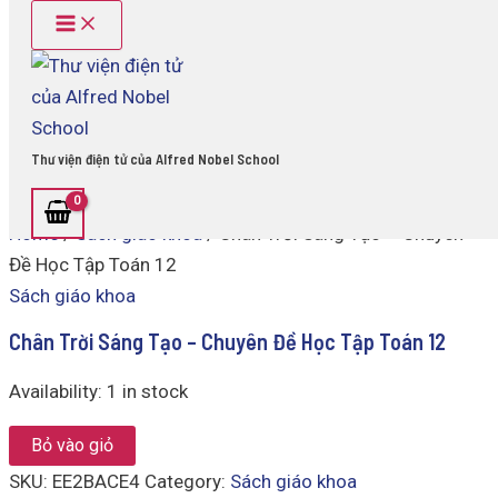
Main
Chân
Skip
Menu
Trời
to
Sáng
content
Tạo
-
Chuyên
Đề
Thư viện điện tử của Alfred Nobel School
Học
Tập
Toán
Home
/
Sách giáo khoa
/ Chân Trời Sáng Tạo – Chuyên
12
quantity
Đề Học Tập Toán 12
Sách giáo khoa
Chân Trời Sáng Tạo – Chuyên Đề Học Tập Toán 12
Availability:
1 in stock
Bỏ vào giỏ
SKU:
EE2BACE4
Category:
Sách giáo khoa