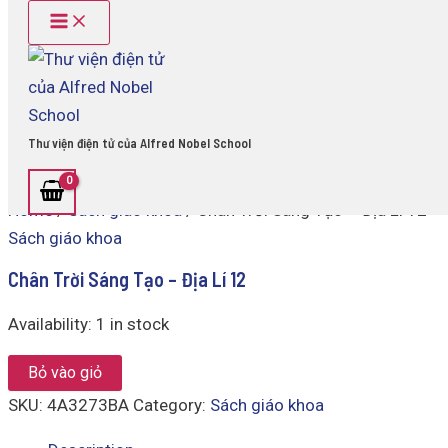
Main
Chân
Skip
Menu
Trời
to
Sáng
content
Tạo
-
Địa
Lí
Thư viện điện tử của Alfred Nobel School
12
quantity
Home
/
Sách giáo khoa
/ Chân Trời Sáng Tạo – Địa Lí 12
Sách giáo khoa
Chân Trời Sáng Tạo – Địa Lí 12
Availability:
1 in stock
Bỏ vào giỏ
SKU:
4A3273BA
Category:
Sách giáo khoa