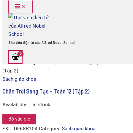
Main
Chân
Skip
Menu
Trời
to
Sáng
content
Tạo
-
Toán
12
Thư viện điện tử của Alfred Nobel School
(Tập
2)
quantity
Home
/
Sách giáo khoa
/ Chân Trời Sáng Tạo – Toán 12
(Tập 2)
Sách giáo khoa
Chân Trời Sáng Tạo – Toán 12 (Tập 2)
Availability:
1 in stock
Bỏ vào giỏ
SKU:
DF68B104
Category:
Sách giáo khoa