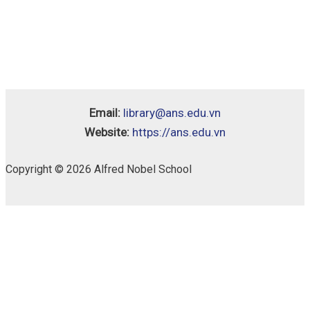
Email:
library@ans.edu.vn
Website:
https://ans.edu.vn
Copyright © 2026 Alfred Nobel School
Chân
Availability:
1 in stock
Trời