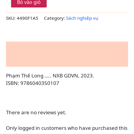
11
Bỏ vào giỏ
(Định
Hướng
SKU:
4490F1A5
Category:
Sách nghiệp vụ
Khoa
Học
Máy
Tính
-
Description
Sách
Giáo
Reviews (0)
Viên)
quantity
Phạm Thế Long ….. NXB GDVN, 2023.
ISBN: 9786040350107
There are no reviews yet.
Only logged in customers who have purchased this