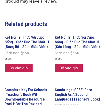
product may leave a review.
Related products
Kết Nối Tri Thức Với Cuộc
Kết Nối Tri Thức Với Cuộc
Sống – Giáo Dục Thể Chất 11
Sống – Giáo Dục Thể Chất 11
(Bóng Rổ – Sách Giáo Viên)
(Cầu Lông – Sách Giáo Viên)
Sách nghiệp vụ
Sách nghiệp vụ
Rated
Rated
0
0
Bỏ vào giỏ
Bỏ vào giỏ
out
out
of
of
5
5
Complete Key For Schools
Cambridge IGCSE: Core
(Teacher’s Book With
English As A Second
Downloadable Resource
Language (Teacher’s Book)
Pack): For The Revised