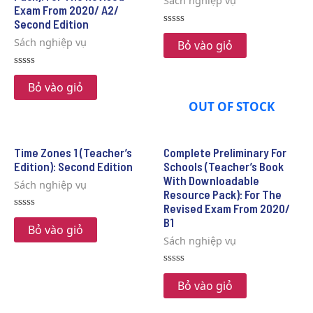
Sách nghiệp vụ
Exam From 2020/ A2/
Second Edition
Rated
Sách nghiệp vụ
0
Bỏ vào giỏ
out
of
5
Rated
0
Bỏ vào giỏ
out
of
OUT OF STOCK
5
Time Zones 1 (Teacher’s
Complete Preliminary For
Edition): Second Edition
Schools (Teacher’s Book
With Downloadable
Sách nghiệp vụ
Resource Pack): For The
Revised Exam From 2020/
Rated
B1
0
Bỏ vào giỏ
out
Sách nghiệp vụ
of
5
Rated
0
Bỏ vào giỏ
out
of
5