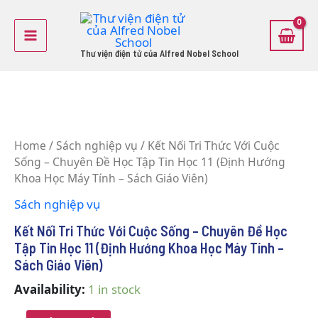
Skip
Main
to
Menu
content
Thư viện điện tử của Alfred Nobel School
Kết
Nối
Home
/
Sách nghiệp vụ
/ Kết Nối Tri Thức Với Cuộc
Tri
Sống – Chuyên Đề Học Tập Tin Học 11 (Định Hướng
Thức
Với
Khoa Học Máy Tính – Sách Giáo Viên)
Cuộc
Sách nghiệp vụ
Sống
-
Kết Nối Tri Thức Với Cuộc Sống – Chuyên Đề Học
Chuyên
Tập Tin Học 11 (Định Hướng Khoa Học Máy Tính –
Đề
Học
Sách Giáo Viên)
Tập
Availability:
1 in stock
Tin
Học