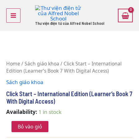
Skip
Main
to
Menu
content
Thư viện điện tử của Alfred Nobel School
Click
Start
Home
/
Sách giáo khoa
/ Click Start – International
-
Edition (Learner’s Book 7 With Digital Access)
International
Edition
Sách giáo khoa
(Learner's
Book
Click Start – International Edition (Learner’s Book 7
7
With Digital Access)
With
Digital
Availability:
1 in stock
Access)
quantity
Bỏ vào giỏ