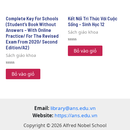
5
Complete Key For Schools
Kết Nối Tri Thức Với Cuộc
(Student’s Book Without
Sống – Sinh Học 12
Answers – With Online
Sách giáo khoa
Practice/ For The Revised
Exam From 2020/ Second
Rated
Edition/A2)
0
Bỏ vào giỏ
out
Sách giáo khoa
of
5
Rated
0
Bỏ vào giỏ
out
of
5
Email:
library@ans.edu.vn
Website:
https://ans.edu.vn
Copyright © 2026 Alfred Nobel School