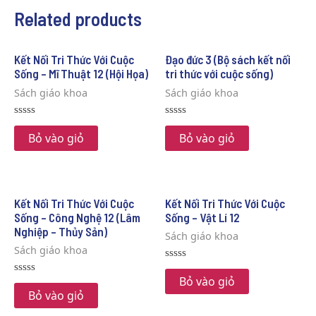
Related products
Kết Nối Tri Thức Với Cuộc
Đạo đức 3 (Bộ sách kết nối
Sống – Mĩ Thuật 12 (Hội Họa)
tri thức với cuộc sống)
Sách giáo khoa
Sách giáo khoa
Rated
Rated
0
0
Bỏ vào giỏ
Bỏ vào giỏ
out
out
of
of
5
5
Kết Nối Tri Thức Với Cuộc
Kết Nối Tri Thức Với Cuộc
Sống – Công Nghệ 12 (Lâm
Sống – Vật Lí 12
Nghiệp – Thủy Sản)
Sách giáo khoa
Sách giáo khoa
Rated
0
Bỏ vào giỏ
Rated
out
0
Bỏ vào giỏ
of
out
5
of