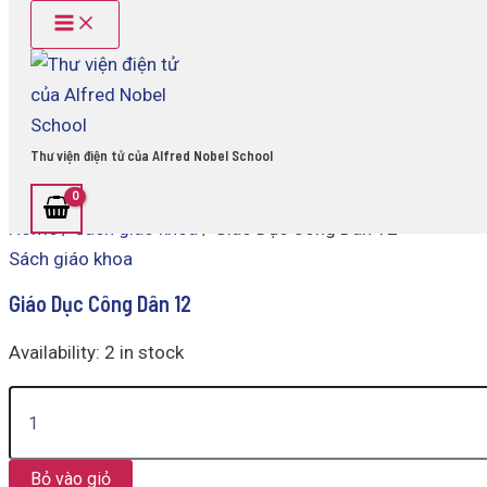
Main
Giáo
Skip
Menu
Dục
to
Công
content
Dân
12
quantity
Thư viện điện tử của Alfred Nobel School
Home
/
Sách giáo khoa
/ Giáo Dục Công Dân 12
Sách giáo khoa
Giáo Dục Công Dân 12
Availability:
2 in stock
Bỏ vào giỏ