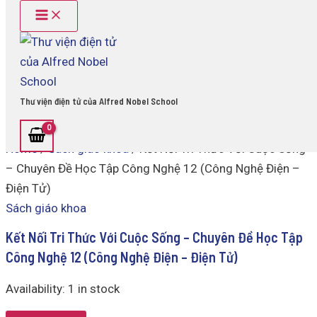
Main
Kết
Skip
Menu
Nối
to
Tri
content
Thức
Với
Cuộc
Sống
Thư viện điện tử của Alfred Nobel School
-
Chuyên
Đề
Home
/
Sách giáo khoa
/ Kết Nối Tri Thức Với Cuộc Sống
Học
Tập
– Chuyên Đề Học Tập Công Nghệ 12 (Công Nghệ Điện –
Công
Điện Tử)
Nghệ
12
Sách giáo khoa
(Công
Nghệ
Kết Nối Tri Thức Với Cuộc Sống – Chuyên Đề Học Tập
Điện
Công Nghệ 12 (Công Nghệ Điện – Điện Tử)
-
Điện
Availability:
1 in stock
Tử)
quantity